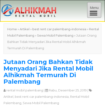
T
Menu
o
g
g
Home
»
Artikel
»
best rent car palembang-indonesia
»
Rental
l
Mobil Palembang
»
Sewa Mobil Palembang
» Jutaan Orang
e
Bahkan Tidak Menyadari Jika Rental Mobil Alhikmah
n
Termurah Di Palembang
a
v
Jutaan Orang Bahkan Tidak
i
Menyadari Jika Rental Mobil
g
Alhikmah Termurah Di
a
Palembang
t
i
rental mobil palembang
|
Rabu, Desember 25, 2019 |
o
Artikel
,
best rent car palembang-indonesia
,
Rental Mobil
n
Palembang
,
Sewa Mobil Palembang