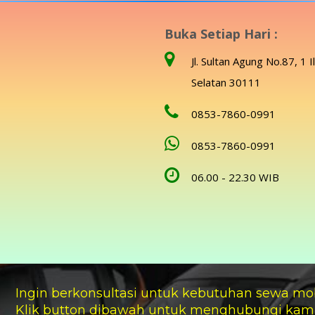
Buka Setiap Hari :
Jl. Sultan Agung No.87, 1 I
Selatan 30111
0853-7860-0991
0853-7860-0991
06.00 - 22.30 WIB
Ingin berkonsultasi untuk kebutuhan sewa mo
Klik button dibawah untuk menghubungi kam