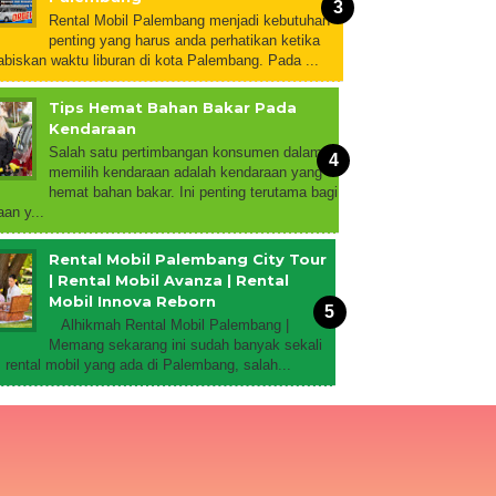
Rental Mobil Palembang menjadi kebutuhan
penting yang harus anda perhatikan ketika
biskan waktu liburan di kota Palembang. Pada ...
Tips Hemat Bahan Bakar Pada
Kendaraan
Salah satu pertimbangan konsumen dalam
memilih kendaraan adalah kendaraan yang
hemat bahan bakar. Ini penting terutama bagi
an y...
Rental Mobil Palembang City Tour
| Rental Mobil Avanza | Rental
Mobil Innova Reborn
Alhikmah Rental Mobil Palembang |
Memang sekarang ini sudah banyak sekali
rental mobil yang ada di Palembang, salah...