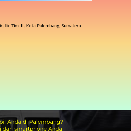
lir, Ilir Tim. II, Kota Palembang, Sumatera
bil Anda di Palembang?
i dari smartphone Anda