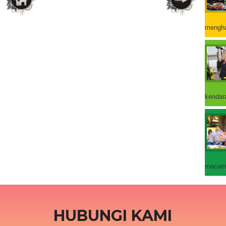
mengha
kendara
macam 
HUBUNGI KAMI