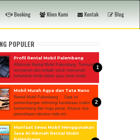
Booking
Klien Kami
Kontak
Blog
ING POPULER
Profil Rental Mobil Palembang
Alhikmah Rental Mobil Palembang Termurah,
ternyaman dan terbaik untuk memenuhi
kebutuhan Anda dalam jasa sewa mobil...
Mobil Murah Agya dan Tata Nano
Rental Mobil Palembang - Saat ini
perkembangan tehnologi kendaraan makin
berkembang dan maju pesat, khusus nya
perusahaan raksasa roda em...
Manfaat Sewa Mobil Menggunakan
Jasa Al-Hikmah Rental Mobil
Palembang