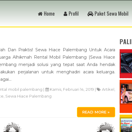
Home
Profil
Paket Sewa Mobil
PAL
ah Dan Praktis! Sewa Hiace Palembang Untuk Acara
uarga Alhikmah Rental Mobil Palembang |Sewa Hiace
embang menjadi solusi yang tepat saat Anda hendak
akukan perjalanan untuk menghadiri acara keluarga.
gai...
ental mobil palembang
|
Kamis, Februari 14, 2019 |
Artikel
,
ce
,
Sewa Hiace Palembang
READ MORE »