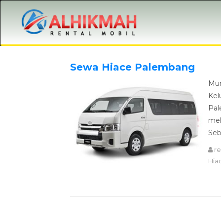
Sewa Hiace Palembang
Mur
Kel
Pal
mel
Seba
r
Hia