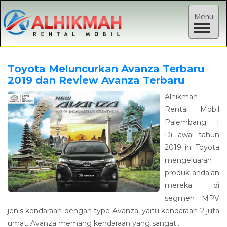
T
Menu
o
g
g
Toyota Meluncurkan Avanza Terbaru
l
2019 dan Review Avanza Terbaru
e
Alhikmah
n
Rental Mobil
a
Palembang |
v
Di awal tahun
i
2019 ini Toyota
g
mengeluaran
a
produk andalan
t
mereka di
i
segmen MPV
o
jenis kendaraan dengan type Avanza, yaitu kendaraan 2 juta
n
umat. Avanza memang kendaraan yang sangat...