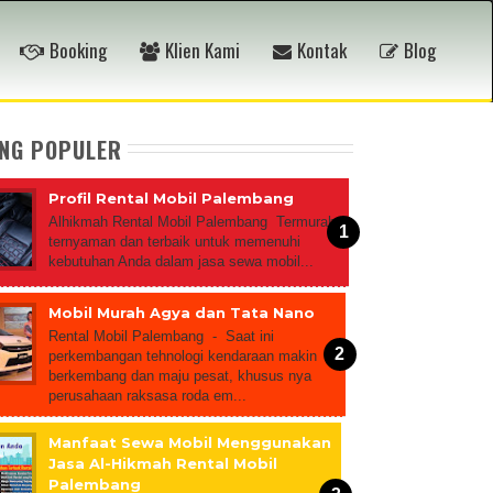
Booking
Klien Kami
Kontak
Blog
ING POPULER
Profil Rental Mobil Palembang
Alhikmah Rental Mobil Palembang Termurah,
ternyaman dan terbaik untuk memenuhi
kebutuhan Anda dalam jasa sewa mobil...
Mobil Murah Agya dan Tata Nano
Rental Mobil Palembang - Saat ini
perkembangan tehnologi kendaraan makin
berkembang dan maju pesat, khusus nya
perusahaan raksasa roda em...
Manfaat Sewa Mobil Menggunakan
Jasa Al-Hikmah Rental Mobil
Palembang