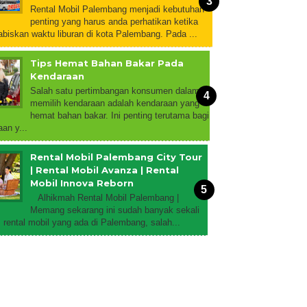
Rental Mobil Palembang menjadi kebutuhan
penting yang harus anda perhatikan ketika
biskan waktu liburan di kota Palembang. Pada ...
Tips Hemat Bahan Bakar Pada
Kendaraan
Salah satu pertimbangan konsumen dalam
memilih kendaraan adalah kendaraan yang
hemat bahan bakar. Ini penting terutama bagi
an y...
Rental Mobil Palembang City Tour
| Rental Mobil Avanza | Rental
Mobil Innova Reborn
Alhikmah Rental Mobil Palembang |
Memang sekarang ini sudah banyak sekali
rental mobil yang ada di Palembang, salah...