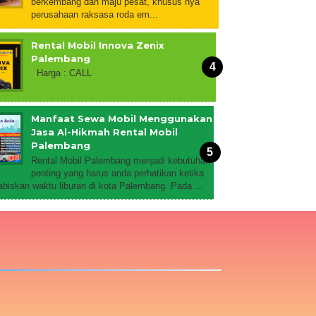
berkembang dan maju pesat, khusus nya
perusahaan raksasa roda em...
Rental Mobil Innova Zenix
Palembang
Harga : CALL
Manfaat Sewa Mobil Menggunakan
Jasa Al-Hikmah Rental Mobil
Palembang
Rental Mobil Palembang menjadi kebutuhan
penting yang harus anda perhatikan ketika
biskan waktu liburan di kota Palembang. Pada ...