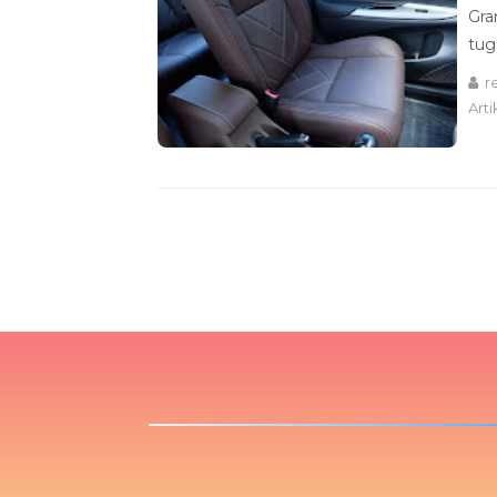
Gra
tug
r
Arti