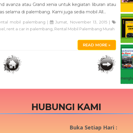
nd avanza atau Grand xenia untuk kegiatan liburan atau
as selama di palembang. Kami juga sedia mobil All...
ental mobil palembang
|
Jumat, November 13, 2015 |
kel
,
rent a car in palembang
,
Rental Mobil Palembang Murah
READ MORE »
mengha
HUBUNGI KAMI
Buka Setiap Hari :