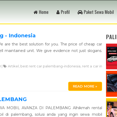
Home
Profil
Paket Sewa Mobil
g - Indonesia
PAL
 are the best solution for you. The price of cheap car
l maintained unit. We give evidence not just slogans.
.
8 |
Artikel
,
best rent car palembang-indonesia
,
rent a car in
READ MORE »
ALEMBANG
WA MOBIL AVANZA DI PALEMBANG Alhikmah rental
il di palembang, solusi anda yang ingin sewa mobil