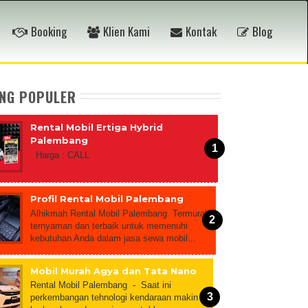
Booking
Klien Kami
Kontak
Blog
ING POPULER
Rental Mobil Ertiga Hybrid
Palembang
Harga : CALL
Profil Rental Mobil Palembang
Alhikmah Rental Mobil Palembang Termurah,
ternyaman dan terbaik untuk memenuhi
kebutuhan Anda dalam jasa sewa mobil...
Mobil Murah Agya dan Tata Nano
Rental Mobil Palembang - Saat ini
perkembangan tehnologi kendaraan makin