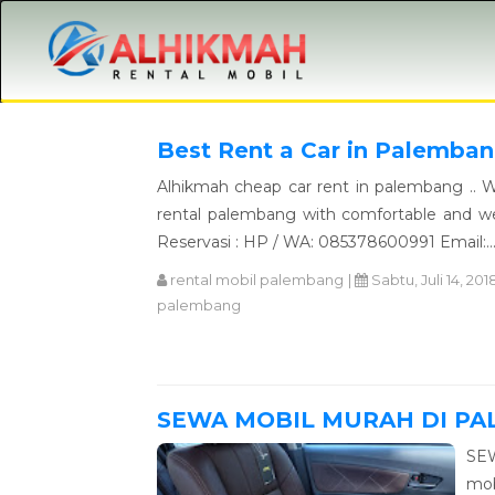
Best Rent a Car in Palemban
Alhikmah cheap car rent in palembang .. We
rental palembang with comfortable and wel
Reservasi : HP / WA: 085378600991 Email:..
rental mobil palembang
|
Sabtu, Juli 14, 201
palembang
SEWA MOBIL MURAH DI P
SE
mob