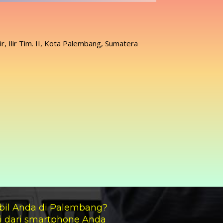
lir, Ilir Tim. II, Kota Palembang, Sumatera
bil Anda di Palembang?
i dari smartphone Anda