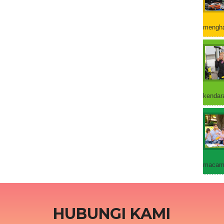
mengha
kendara
macam 
HUBUNGI KAMI