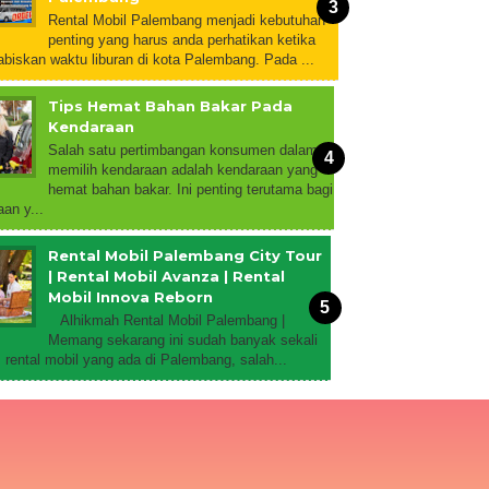
Rental Mobil Palembang menjadi kebutuhan
penting yang harus anda perhatikan ketika
biskan waktu liburan di kota Palembang. Pada ...
Tips Hemat Bahan Bakar Pada
Kendaraan
Salah satu pertimbangan konsumen dalam
memilih kendaraan adalah kendaraan yang
hemat bahan bakar. Ini penting terutama bagi
an y...
Rental Mobil Palembang City Tour
| Rental Mobil Avanza | Rental
Mobil Innova Reborn
Alhikmah Rental Mobil Palembang |
Memang sekarang ini sudah banyak sekali
rental mobil yang ada di Palembang, salah...