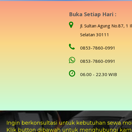
Buka Setiap Hari :
Jl. Sultan Agung No.87, 1 I
Selatan 30111
0853-7860-0991
0853-7860-0991
06.00 - 22.30 WIB
Ingin berkonsultasi untuk kebutuhan sewa mo
Klik button dibawah untuk menghubungi kam