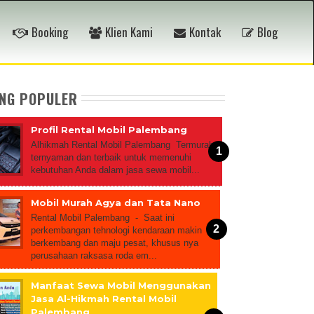
Booking
Klien Kami
Kontak
Blog
ING POPULER
Profil Rental Mobil Palembang
Alhikmah Rental Mobil Palembang Termurah,
ternyaman dan terbaik untuk memenuhi
kebutuhan Anda dalam jasa sewa mobil...
Mobil Murah Agya dan Tata Nano
Rental Mobil Palembang - Saat ini
perkembangan tehnologi kendaraan makin
berkembang dan maju pesat, khusus nya
perusahaan raksasa roda em...
Manfaat Sewa Mobil Menggunakan
Jasa Al-Hikmah Rental Mobil
Palembang