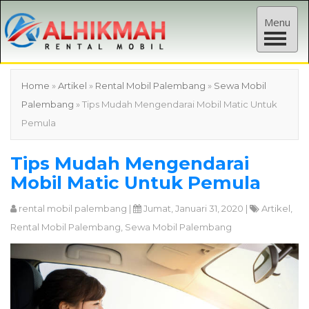
T
Menu
o
g
g
Home
»
Artikel
»
Rental Mobil Palembang
»
Sewa Mobil
l
Palembang
» Tips Mudah Mengendarai Mobil Matic Untuk
e
Pemula
n
a
Tips Mudah Mengendarai
v
Mobil Matic Untuk Pemula
i
g
rental mobil palembang
|
Jumat, Januari 31, 2020 |
Artikel
,
a
Rental Mobil Palembang
,
Sewa Mobil Palembang
t
i
o
n