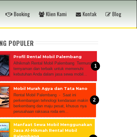
Booking
Klien Kami
Kontak
Blog
ING POPULER
Profil Rental Mobil Palembang
Alhikmah Rental Mobil Palembang Termurah,
ternyaman dan terbaik untuk memenuhi
kebutuhan Anda dalam jasa sewa mobil...
Mobil Murah Agya dan Tata Nano
Rental Mobil Palembang - Saat ini
perkembangan tehnologi kendaraan makin
berkembang dan maju pesat, khusus nya
perusahaan raksasa roda em...
Manfaat Sewa Mobil Menggunakan
Jasa Al-Hikmah Rental Mobil
Palembang