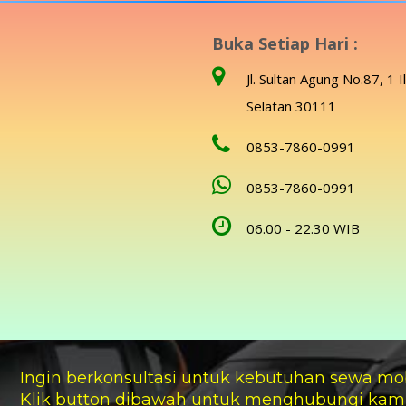
Buka Setiap Hari :
Jl. Sultan Agung No.87, 1 I
Selatan 30111
0853-7860-0991
0853-7860-0991
06.00 - 22.30 WIB
Ingin berkonsultasi untuk kebutuhan sewa mo
Klik button dibawah untuk menghubungi kam