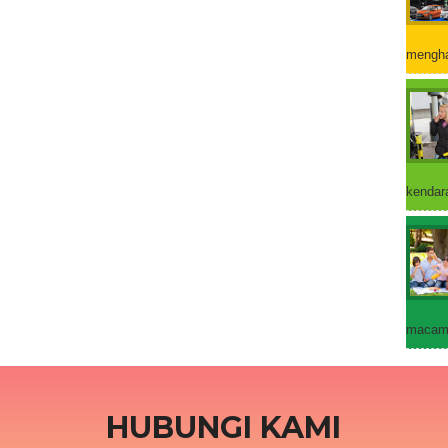
mengha
kendara
macam 
HUBUNGI KAMI