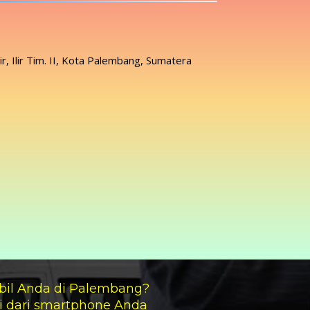
lir, Ilir Tim. II, Kota Palembang, Sumatera
bil Anda di Palembang?
i dari smartphone Anda