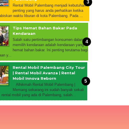
Rental Mobil Palembang menjadi kebutuhan
penting yang harus anda perhatikan ketika
biskan waktu liburan di kota Palembang. Pada ...
Tips Hemat Bahan Bakar Pada
Kendaraan
Salah satu pertimbangan konsumen dalam
memilih kendaraan adalah kendaraan yang
hemat bahan bakar. Ini penting terutama bagi
an y...
Rental Mobil Palembang City Tour
| Rental Mobil Avanza | Rental
Mobil Innova Reborn
Alhikmah Rental Mobil Palembang |
Memang sekarang ini sudah banyak sekali
rental mobil yang ada di Palembang, salah...