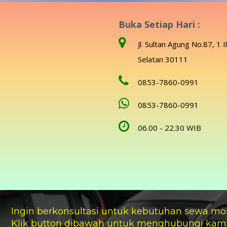
Buka Setiap Hari :
Jl. Sultan Agung No.87, 1 I
Selatan 30111
0853-7860-0991
0853-7860-0991
06.00 - 22.30 WIB
Ingin berkonsultasi untuk kebutuhan sewa mo
Klik button dibawah untuk menghubungi kam