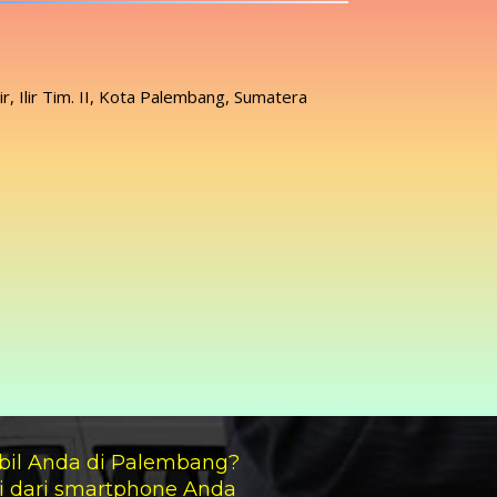
lir, Ilir Tim. II, Kota Palembang, Sumatera
bil Anda di Palembang?
i dari smartphone Anda