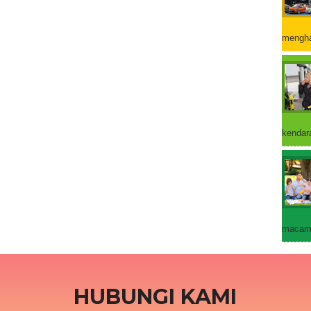
mengha
kendara
macam 
HUBUNGI KAMI