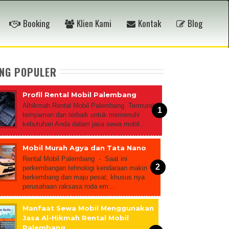
Booking
Klien Kami
Kontak
Blog
ING POPULER
Profil Rental Mobil Palembang
Alhikmah Rental Mobil Palembang Termurah,
ternyaman dan terbaik untuk memenuhi
kebutuhan Anda dalam jasa sewa mobil...
Mobil Murah Agya dan Tata Nano
Rental Mobil Palembang - Saat ini
perkembangan tehnologi kendaraan makin
berkembang dan maju pesat, khusus nya
perusahaan raksasa roda em...
Manfaat Sewa Mobil Menggunakan
Jasa Al-Hikmah Rental Mobil
Palembang