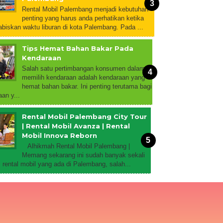
Rental Mobil Palembang menjadi kebutuhan
penting yang harus anda perhatikan ketika
biskan waktu liburan di kota Palembang. Pada ...
Tips Hemat Bahan Bakar Pada
Kendaraan
Salah satu pertimbangan konsumen dalam
memilih kendaraan adalah kendaraan yang
hemat bahan bakar. Ini penting terutama bagi
an y...
Rental Mobil Palembang City Tour
| Rental Mobil Avanza | Rental
Mobil Innova Reborn
Alhikmah Rental Mobil Palembang |
Memang sekarang ini sudah banyak sekali
rental mobil yang ada di Palembang, salah...