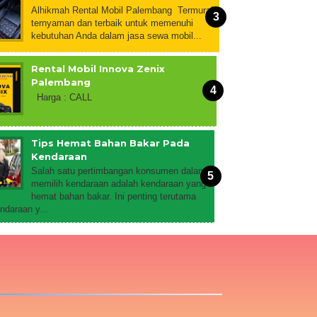
Alhikmah Rental Mobil Palembang Termurah,
ternyaman dan terbaik untuk memenuhi
kebutuhan Anda dalam jasa sewa mobil...
Rental Mobil Innova Zenix
Palembang
Harga : CALL
Tips Hemat Bahan Bakar Pada
Kendaraan
Salah satu pertimbangan konsumen dalam
memilih kendaraan adalah kendaraan yang
hemat bahan bakar. Ini penting terutama
ndaraan y...