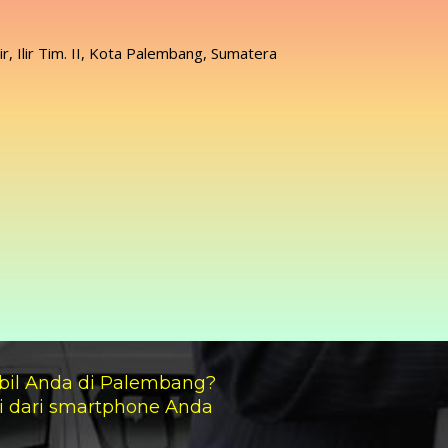
lir, Ilir Tim. II, Kota Palembang, Sumatera
bil Anda di Palembang?
i dari smartphone Anda