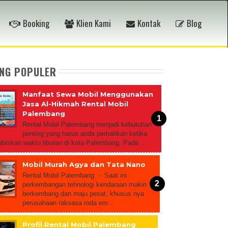
Booking
Klien Kami
Kontak
Blog
ING POPULER
Manfaat Sewa Mobil Menggunakan
Jasa Al-Hikmah Rental Mobil
Palembang
Rental Mobil Palembang menjadi kebutuhan
penting yang harus anda perhatikan ketika
biskan waktu liburan di kota Palembang. Pada ...
Mobil Murah Agya dan Tata Nano
Rental Mobil Palembang - Saat ini
perkembangan tehnologi kendaraan makin
berkembang dan maju pesat, khusus nya
perusahaan raksasa roda em...
Profil Rental Mobil Palembang