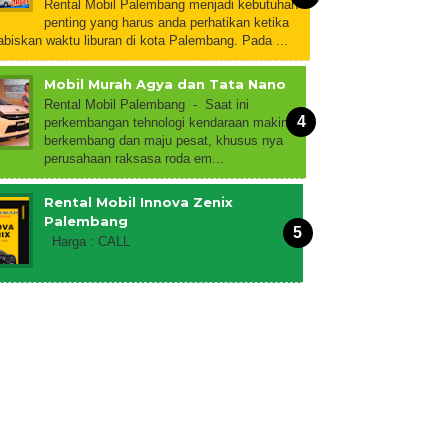
Rental Mobil Palembang menjadi kebutuhan
penting yang harus anda perhatikan ketika
biskan waktu liburan di kota Palembang. Pada ...
Mobil Murah Agya dan Tata Nano
Rental Mobil Palembang - Saat ini
perkembangan tehnologi kendaraan makin
berkembang dan maju pesat, khusus nya
perusahaan raksasa roda em...
Rental Mobil Innova Zenix
Palembang
Harga : CALL