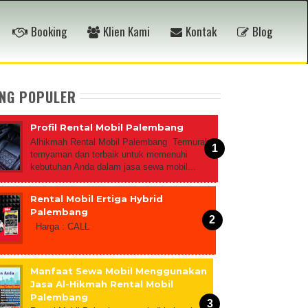
Booking
Klien Kami
Kontak
Blog
ING POPULER
Profil Rental Mobil Palembang
Alhikmah Rental Mobil Palembang Termurah,
ternyaman dan terbaik untuk memenuhi
kebutuhan Anda dalam jasa sewa mobil...
Rental Mobil Ertiga Hybrid
Palembang
Harga : CALL
Manfaat Sewa Mobil Menggunakan
Jasa Al-Hikmah Rental Mobil
Palembang