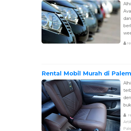
Alh
Ava
dan
ber
wee
r
Rental Mobil Murah di Pale
Alh
ter
den
buk
r
Arti
Pal