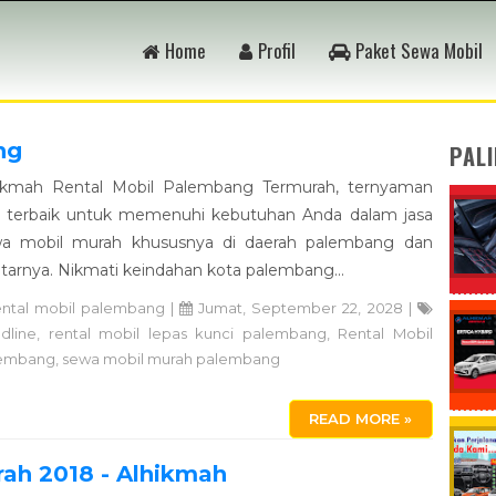
Home
Profil
Paket Sewa Mobil
ng
PAL
ikmah Rental Mobil Palembang Termurah, ternyaman
 terbaik untuk memenuhi kebutuhan Anda dalam jasa
a mobil murah khususnya di daerah palembang dan
itarnya. Nikmati keindahan kota palembang...
ental mobil palembang
|
Jumat, September 22, 2028 |
dline
,
rental mobil lepas kunci palembang
,
Rental Mobil
embang
,
sewa mobil murah palembang
READ MORE »
ah 2018 - Alhikmah