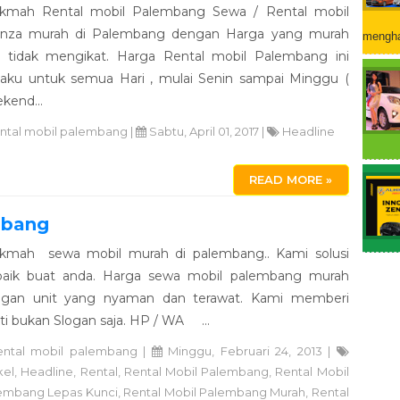
ikmah Rental mobil Palembang Sewa / Rental mobil
nza murah di Palembang dengan Harga yang murah
mengha
 tidak mengikat. Harga Rental mobil Palembang ini
laku untuk semua Hari , mulai Senin sampai Minggu (
kend...
ental mobil palembang
|
Sabtu, April 01, 2017 |
Headline
READ MORE »
mbang
ikmah sewa mobil murah di palembang.. Kami solusi
baik buat anda. Harga sewa mobil palembang murah
gan unit yang nyaman dan terawat. Kami memberi
ti bukan Slogan saja. HP / WA ...
ental mobil palembang
|
Minggu, Februari 24, 2013 |
kel
,
Headline
,
Rental
,
Rental Mobil Palembang
,
Rental Mobil
embang Lepas Kunci
,
Rental Mobil Palembang Murah
,
Rental