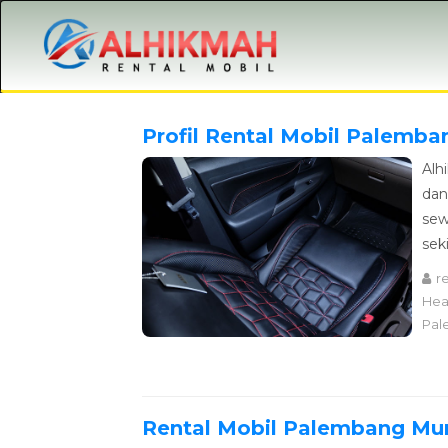
Profil Rental Mobil Palemba
Alh
dan
sew
sek
r
Hea
Pal
Rental Mobil Palembang Mur