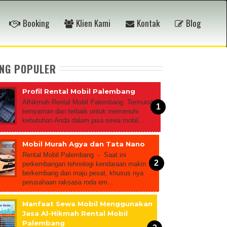
Booking
Klien Kami
Kontak
Blog
ING POPULER
Profil Rental Mobil Palembang
Alhikmah Rental Mobil Palembang Termurah,
ternyaman dan terbaik untuk memenuhi
kebutuhan Anda dalam jasa sewa mobil...
Mobil Murah Agya dan Tata Nano
Rental Mobil Palembang - Saat ini
perkembangan tehnologi kendaraan makin
berkembang dan maju pesat, khusus nya
perusahaan raksasa roda em...
Manfaat Sewa Mobil Menggunakan
Jasa Al-Hikmah Rental Mobil
Palembang