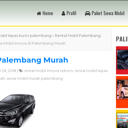
Home
Profil
Paket Sewa Mobil
mobil lepas kunci palembang
»
Rental Mobil Palembang
PAL
a Mobil Innova di Palembang Murah
 Palembang Murah
26, 2018 |
rental mobil innova reborn
,
rental mobil lepas
rah
,
sewa mobil murah palembang