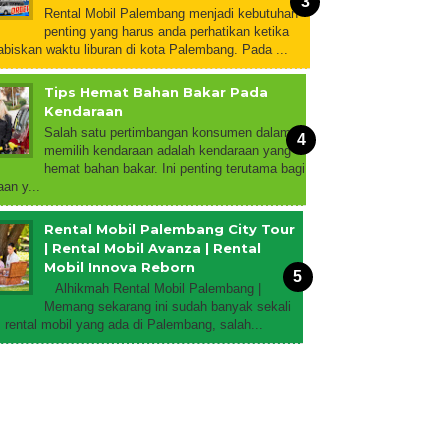
Rental Mobil Palembang menjadi kebutuhan
penting yang harus anda perhatikan ketika
biskan waktu liburan di kota Palembang. Pada ...
Tips Hemat Bahan Bakar Pada
Kendaraan
Salah satu pertimbangan konsumen dalam
memilih kendaraan adalah kendaraan yang
hemat bahan bakar. Ini penting terutama bagi
an y...
Rental Mobil Palembang City Tour
| Rental Mobil Avanza | Rental
Mobil Innova Reborn
Alhikmah Rental Mobil Palembang |
Memang sekarang ini sudah banyak sekali
rental mobil yang ada di Palembang, salah...