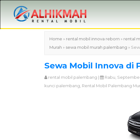
Home
»
rental mobil innova reborn
»
rental 
Murah
»
sewa mobil murah palembang
» Sew
Sewa Mobil Innova di
rental mobil palembang
|
Rabu, September 
kunci palembang
,
Rental Mobil Palembang Mu