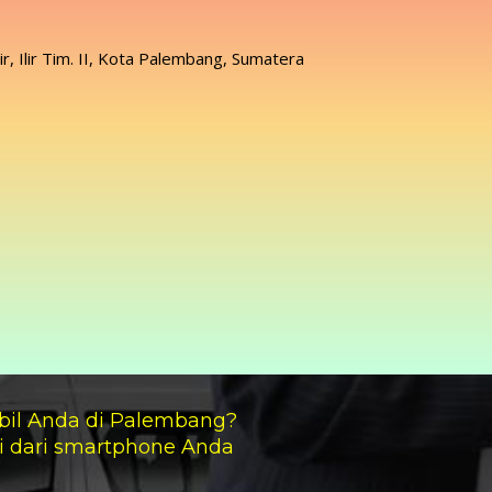
lir, Ilir Tim. II, Kota Palembang, Sumatera
bil Anda di Palembang?
i dari smartphone Anda