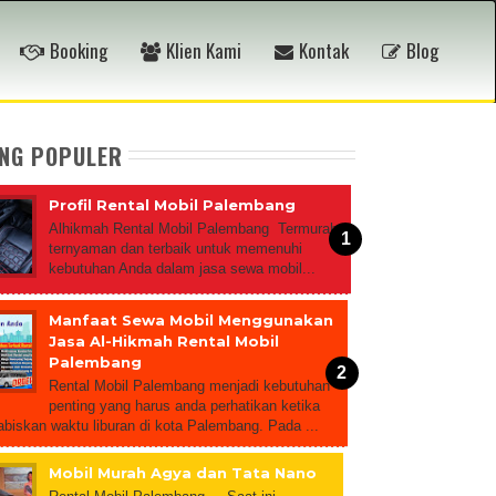
Booking
Klien Kami
Kontak
Blog
ING POPULER
Profil Rental Mobil Palembang
Alhikmah Rental Mobil Palembang Termurah,
ternyaman dan terbaik untuk memenuhi
kebutuhan Anda dalam jasa sewa mobil...
Manfaat Sewa Mobil Menggunakan
Jasa Al-Hikmah Rental Mobil
Palembang
Rental Mobil Palembang menjadi kebutuhan
penting yang harus anda perhatikan ketika
biskan waktu liburan di kota Palembang. Pada ...
Mobil Murah Agya dan Tata Nano