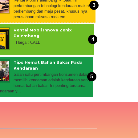
Rental Mobil Palembang - Saat ini
perkembangan tehnologi kendaraan makin
berkembang dan maju pesat, khusus nya
perusahaan raksasa roda em...
Rental Mobil Innova Zenix
Palembang
Harga : CALL
Tips Hemat Bahan Bakar Pada
Kendaraan
Salah satu pertimbangan konsumen dalam
memilih kendaraan adalah kendaraan yang
hemat bahan bakar. Ini penting terutama
ndaraan y...